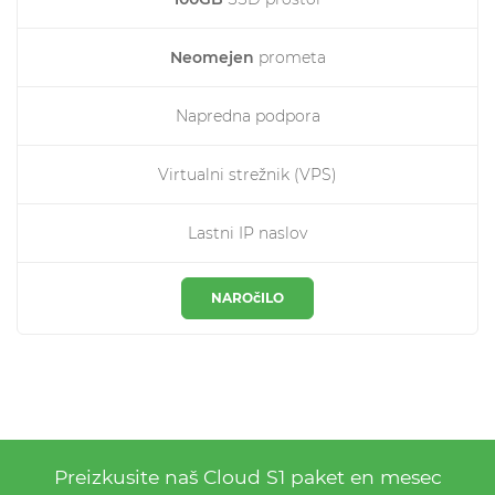
Neomejen
prometa
Napredna podpora
Virtualni strežnik (VPS)
Lastni IP naslov
NAROčILO
Preizkusite naš
Cloud S1
paket en mesec