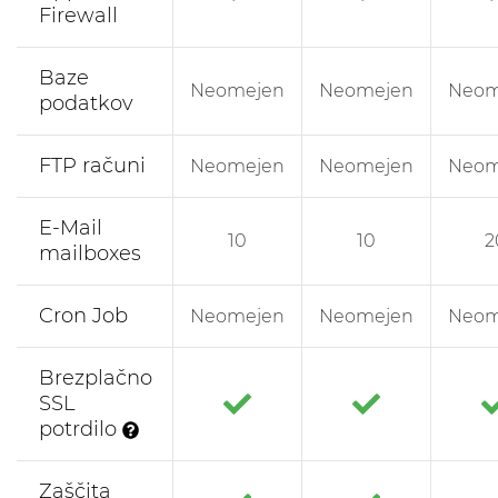
Firewall
Baze
Neomejen
Neomejen
Neom
podatkov
FTP računi
Neomejen
Neomejen
Neom
E-Mail
10
10
2
mailboxes
Cron Job
Neomejen
Neomejen
Neom
Brezplačno
SSL
potrdilo
Zaščita