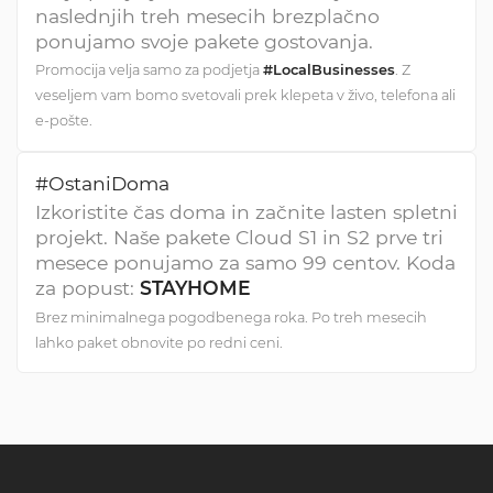
naslednjih treh mesecih brezplačno
ponujamo svoje pakete gostovanja.
Promocija velja samo za podjetja
#LocalBusinesses
. Z
veseljem vam bomo svetovali prek klepeta v živo, telefona ali
e-pošte.
#OstaniDoma
Izkoristite čas doma in začnite lasten spletni
projekt. Naše pakete Cloud S1 in S2 prve tri
mesece ponujamo za samo 99 centov. Koda
za popust:
STAYHOME
Brez minimalnega pogodbenega roka. Po treh mesecih
lahko paket obnovite po redni ceni.