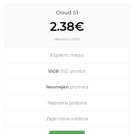
Cloud S1
2.38€
Mesečno z DDV
1
Spletno mesto
10GB
SSD prostor
Neomejen
prometa
Napredna podpora
Zajamčena sredstva