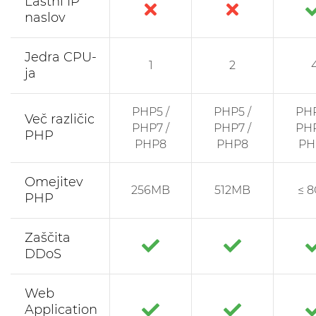
Lastni IP
naslov
Jedra CPU-
1
2
ja
PHP5 /
PHP5 /
PHP
Več različic
PHP7 /
PHP7 /
PHP
PHP
PHP8
PHP8
PH
Omejitev
256MB
512MB
≤ 
PHP
Zaščita
DDoS
Web
Application