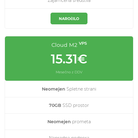
Zajamčena sredstva
NAROčILO
VPS
Cloud M2
15.31€
Mesečno z DDV
Neomejen
Spletne strani
70GB
SSD prostor
Neomejen
prometa