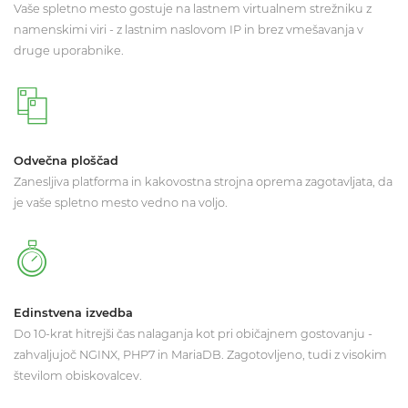
Vaše spletno mesto gostuje na lastnem virtualnem strežniku z
namenskimi viri - z lastnim naslovom IP in brez vmešavanja v
druge uporabnike.
Odvečna ploščad
Zanesljiva platforma in kakovostna strojna oprema zagotavljata, da
je vaše spletno mesto vedno na voljo.
Edinstvena izvedba
Do 10-krat hitrejši čas nalaganja kot pri običajnem gostovanju -
zahvaljujoč NGINX, PHP7 in MariaDB. Zagotovljeno, tudi z visokim
številom obiskovalcev.