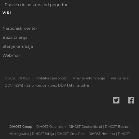
Pravica do odstopa od pogodbe
VIRI
Naročniški center
Baza znanja
Stanje omrežja
Webmail
© 2026 DIHOST
Politika zasebnosti
Pravne informacije
Vse cene z
DDV. (22%)
-
Za prikaz cen brez DDV kliknite tukaj
DIHOST Group
DIHOST Österreich
|
DIHOST Deutschland
|
DIHOST Bosna i
Hercegovina
|
DIHOST Srbija
|
DIHOST Crna Gora
|
DIHOST Hrvatska
|
DIHOST