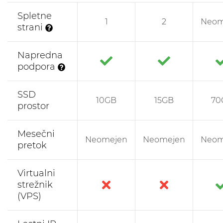
Spletne
1
2
Neom
strani
Napredna
podpora
SSD
10GB
15GB
70
prostor
Mesečni
Neomejen
Neomejen
Neom
pretok
Virtualni
strežnik
(VPS)