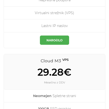
Napredna podpora
Virtualni strežnik (VPS)
Lastni IP naslov
NAROčILO
VPS
Cloud M3
29.28€
Mesečno z DDV
Neomejen
Spletne strani
100GB
SSD prostor